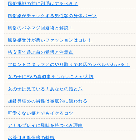
風俗挑戦の前に剃毛はするべき？
風俗嬢がチェックする男性客の身体パーツ
風俗のパネマジ回避術と解説！
風俗嬢受けが悪いファッションはコレ！
格安店で遊ぶ前の覚悟と注意点
フロントスタッフとのやり取りでお店のレベルがわかる！
女の子にAVの真似事をしないことが大切
女の子は見ている！あなたの指と爪
加齢臭強めの男性は徹底的に嫌われる
可愛くない嬢とでもイケるコツ
アナルプレイに興味を持つべき理由
お茶引き風俗嬢の特徴