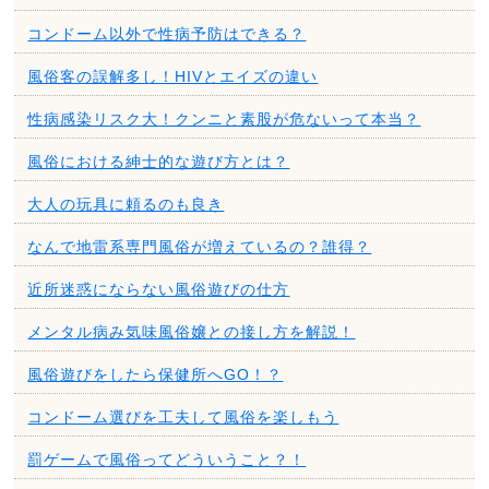
コンドーム以外で性病予防はできる？
風俗客の誤解多し！HIVとエイズの違い
性病感染リスク大！クンニと素股が危ないって本当？
風俗における紳士的な遊び方とは？
大人の玩具に頼るのも良き
なんで地雷系専門風俗が増えているの？誰得？
近所迷惑にならない風俗遊びの仕方
メンタル病み気味風俗嬢との接し方を解説！
風俗遊びをしたら保健所へGO！？
コンドーム選びを工夫して風俗を楽しもう
罰ゲームで風俗ってどういうこと？！