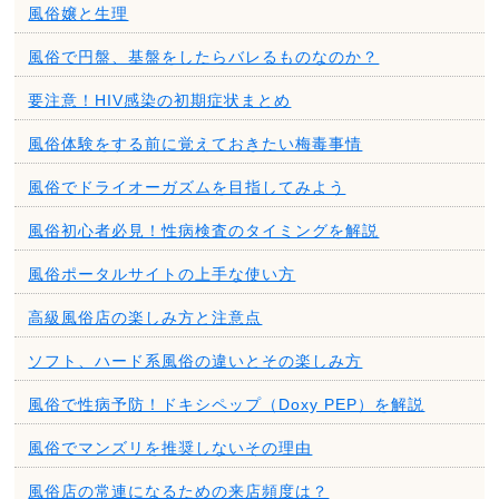
風俗嬢と生理
風俗で円盤、基盤をしたらバレるものなのか？
要注意！HIV感染の初期症状まとめ
風俗体験をする前に覚えておきたい梅毒事情
風俗でドライオーガズムを目指してみよう
風俗初心者必見！性病検査のタイミングを解説
風俗ポータルサイトの上手な使い方
高級風俗店の楽しみ方と注意点
ソフト、ハード系風俗の違いとその楽しみ方
風俗で性病予防！ドキシペップ（Doxy PEP）を解説
風俗でマンズリを推奨しないその理由
風俗店の常連になるための来店頻度は？