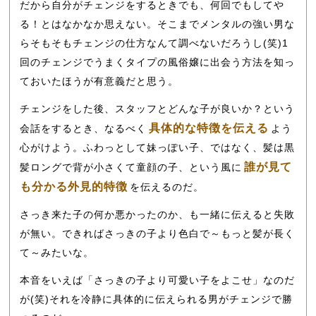
だから自分がチェンジをするときでも、何回でもしてや
る！とはなかなか思えない。そこまでメンタルの強い男な
らそもそもチェンジの仕方なんて調べないだろうし(笑)1
回のチェンジでうまくタイプの風俗嬢に出会う方法を知っ
ておいたほうが有意義だと思う。
チェンジをした後、スタッフとどんな子が良いか？という
具体的な特徴を伝える
会話をするとき、なるべく
よう
心がけよう。ふわっとして妹っぽい子、ではなく、髪は黒
誰が見て
髪ロングで背が小さくて童顔の子、という風に
も分かる外見的特徴
を伝えるのだ。
さっき来た子の何か悪かったのか、も一緒に伝えると失敗
が無い。できればさっきの子より色白で～もっと髪が長く
て～みたいな。
本音をいえば「さっきの子より可愛い子をよこせ」なのだ
が(笑)それを冷静に具体的に伝えられる男がチェンジで勝