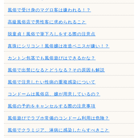
風俗で受け身のマグロ客は嫌われる！？
高級風俗店で男性客に求められること
脱童貞！風俗で筆下ろしをする際の注意点
真珠にシリコン！風俗嬢は改造ペニスが嫌い！？
カントン包茎でも風俗遊びはできるかな？
風俗で出禁になるとどうなる？その原因も解説
風俗で注意したい性病の重複感染について
コンドームは風俗店、嬢が用意しているの？
風俗の予約をキャンセルする際の注意事項
風俗遊びでラブホ常備のコンドーム利用は危険？
風俗でクラミジア、淋病に感染したらすべきこと