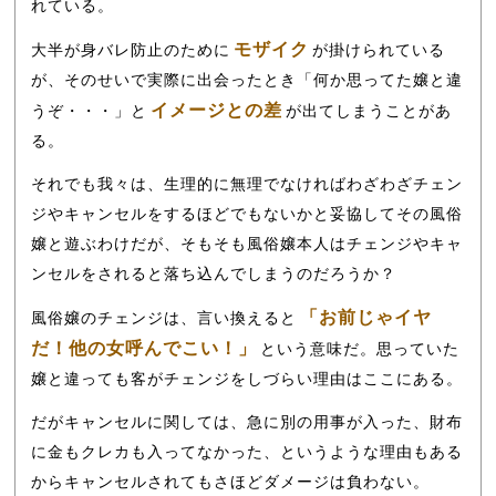
れている。
モザイク
大半が身バレ防止のために
が掛けられている
が、そのせいで実際に出会ったとき「何か思ってた嬢と違
イメージとの差
うぞ・・・」と
が出てしまうことがあ
る。
それでも我々は、生理的に無理でなければわざわざチェン
ジやキャンセルをするほどでもないかと妥協してその風俗
嬢と遊ぶわけだが、そもそも風俗嬢本人はチェンジやキャ
ンセルをされると落ち込んでしまうのだろうか？
「お前じゃイヤ
風俗嬢のチェンジは、言い換えると
だ！他の女呼んでこい！」
という意味だ。思っていた
嬢と違っても客がチェンジをしづらい理由はここにある。
だがキャンセルに関しては、急に別の用事が入った、財布
に金もクレカも入ってなかった、というような理由もある
からキャンセルされてもさほどダメージは負わない。