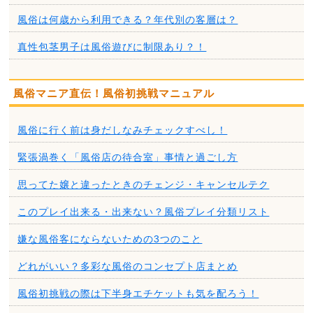
風俗は何歳から利用できる？年代別の客層は？
真性包茎男子は風俗遊びに制限あり？！
風俗マニア直伝！風俗初挑戦マニュアル
風俗に行く前は身だしなみチェックすべし！
緊張渦巻く「風俗店の待合室」事情と過ごし方
思ってた嬢と違ったときのチェンジ・キャンセルテク
このプレイ出来る・出来ない？風俗プレイ分類リスト
嫌な風俗客にならないための3つのこと
どれがいい？多彩な風俗のコンセプト店まとめ
風俗初挑戦の際は下半身エチケットも気を配ろう！