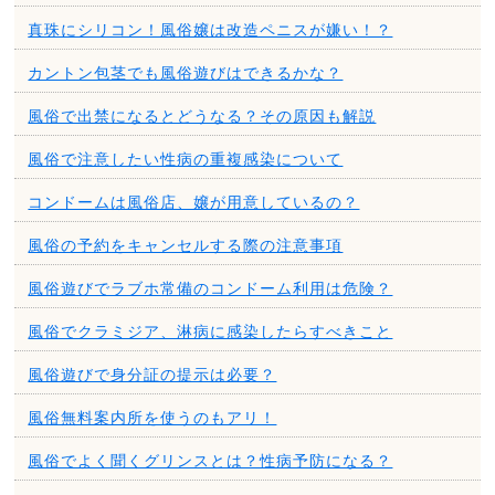
真珠にシリコン！風俗嬢は改造ペニスが嫌い！？
カントン包茎でも風俗遊びはできるかな？
風俗で出禁になるとどうなる？その原因も解説
風俗で注意したい性病の重複感染について
コンドームは風俗店、嬢が用意しているの？
風俗の予約をキャンセルする際の注意事項
風俗遊びでラブホ常備のコンドーム利用は危険？
風俗でクラミジア、淋病に感染したらすべきこと
風俗遊びで身分証の提示は必要？
風俗無料案内所を使うのもアリ！
風俗でよく聞くグリンスとは？性病予防になる？