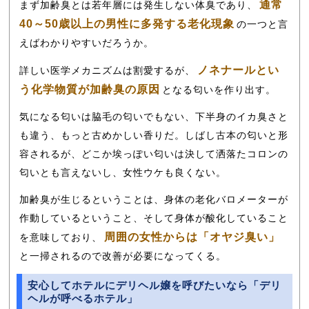
通常
まず加齢臭とは若年層には発生しない体臭であり、
40～50歳以上の男性に多発する老化現象
の一つと言
えばわかりやすいだろうか。
ノネナールとい
詳しい医学メカニズムは割愛するが、
う化学物質が加齢臭の原因
となる匂いを作り出す。
気になる匂いは脇毛の匂いでもない、下半身のイカ臭さと
も違う、もっと古めかしい香りだ。しばし古本の匂いと形
容されるが、どこか埃っぽい匂いは決して洒落たコロンの
匂いとも言えないし、女性ウケも良くない。
加齢臭が生じるということは、身体の老化バロメーターが
作動しているということ、そして身体が酸化していること
周囲の女性からは「オヤジ臭い」
を意味しており、
と一掃されるので改善が必要になってくる。
安心してホテルにデリヘル嬢を呼びたいなら「デリ
ヘルが呼べるホテル」