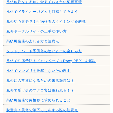
風俗体験をする前に覚えておきたい梅毒事情
風俗でドライオーガズムを目指してみよう
風俗初心者必見！性病検査のタイミングを解説
風俗ポータルサイトの上手な使い方
高級風俗店の楽しみ方と注意点
ソフト、ハード系風俗の違いとその楽しみ方
風俗で性病予防！ドキシペップ（Doxy PEP）を解説
風俗でマンズリを推奨しないその理由
風俗店の常連になるための来店頻度は？
風俗で受け身のマグロ客は嫌われる！？
高級風俗店で男性客に求められること
脱童貞！風俗で筆下ろしをする際の注意点