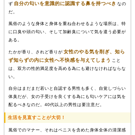
自分の匂いを意識的に認識する鼻を持つべき
ず
なの
だ。
風俗のような身体と身体を重ね合わせるような場所は、特
に口臭や頭の匂い、そして加齢臭について気を遣う必要が
ある。
女性のやる気を削ぎ、知ら
たかが香り、されど香りが
ず知らずの内に女性へ不快感を与えてしまう
こと
は、双方の性的満足度を高める為にも避けなければならな
い。
自分はまだまだ若いと自認する男性も多く、自覚しづらい
体臭だが、女の子受けを良くする為にも匂いケアには気を
配るべきなのだ。40代以上の男性は要注意だ。
生活を見直すことが大切！
風俗でのマナー、それはペニスを含めた身体全体の清潔感