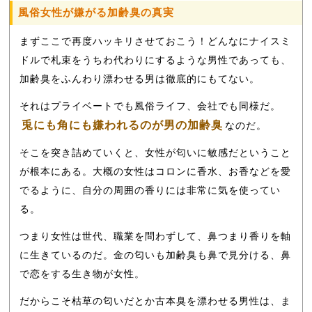
風俗女性が嫌がる加齢臭の真実
まずここで再度ハッキリさせておこう！どんなにナイスミ
ドルで札束をうちわ代わりにするような男性であっても、
加齢臭をふんわり漂わせる男は徹底的にもてない。
それはプライベートでも風俗ライフ、会社でも同様だ。
兎にも角にも嫌われるのが男の加齢臭
なのだ。
そこを突き詰めていくと、女性が匂いに敏感だということ
が根本にある。大概の女性はコロンに香水、お香などを愛
でるように、自分の周囲の香りには非常に気を使ってい
る。
つまり女性は世代、職業を問わずして、鼻つまり香りを軸
に生きているのだ。金の匂いも加齢臭も鼻で見分ける、鼻
で恋をする生き物が女性。
だからこそ枯草の匂いだとか古本臭を漂わせる男性は、ま