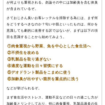
が何よりも重視される。勿論その中には加齢臭を含む体臭
が含まれているぞ。
さておじさん臭いお客レッテルを排除する為には、まず何
をどうするべきなのか？匂いや肌といったものは、何かを
意識しても劇的に改善する訳ではないが、まずは以下の項
目を意識することから始めてみよう。
①肉食重視から野菜、魚を中心とした食生活へ
②不摂生を改める
③乳製品を取り過ぎない
④適度な運動を日々習慣にする
⑤デオドラント製品をこまめに使う
⑥加齢臭が出やすい箇所を重点的に洗う
などが挙げられるぞ。
まず食生活やストレス、運動不足などの日々の過ごし方が
加齢臭とリンクしており、特に肉食重視、乳製品過多の生