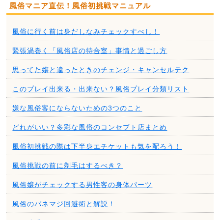
風俗マニア直伝！風俗初挑戦マニュアル
風俗に行く前は身だしなみチェックすべし！
緊張渦巻く「風俗店の待合室」事情と過ごし方
思ってた嬢と違ったときのチェンジ・キャンセルテク
このプレイ出来る・出来ない？風俗プレイ分類リスト
嫌な風俗客にならないための3つのこと
どれがいい？多彩な風俗のコンセプト店まとめ
風俗初挑戦の際は下半身エチケットも気を配ろう！
風俗挑戦の前に剃毛はするべき？
風俗嬢がチェックする男性客の身体パーツ
風俗のパネマジ回避術と解説！