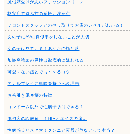
風俗嬢受けが悪いファッションはコレ！
格安店で遊ぶ前の覚悟と注意点
フロントスタッフとのやり取りでお店のレベルがわかる！
女の子にAVの真似事をしないことが大切
女の子は見ている！あなたの指と爪
加齢臭強めの男性は徹底的に嫌われる
可愛くない嬢とでもイケるコツ
アナルプレイに興味を持つべき理由
お茶引き風俗嬢の特徴
コンドーム以外で性病予防はできる？
風俗客の誤解多し！HIVとエイズの違い
性病感染リスク大！クンニと素股が危ないって本当？