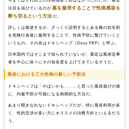
今まではそれ以上の性病感染予防はなかったのだが、最近
薬を服用することで性病感染を
注目を浴びているのが
断ち切るという方法
だ。
詳しくは後述するが、ざっくり説明するとある種の抗生剤
を危険行為後に服用することで、性病予防に繋げていくと
いうもの。その名はドキシペップ（Doxy PEP）と呼ぶ。
日本国内ではそこまで知られていないが、最近は風俗従事
者を中心に徐々にその知名度を上げてきているそうだ。
風俗における三大性病の新しい予防法
ドキシペップは「やばいかも……」と思った風俗遊びの後
に、内服予防が可能になる画期的な方法だ。
あまり聞きなれないドキシペップだが、特に風俗利用が多
く、性的交渉が多い方にオススメの治療方針といえるだろ
う。