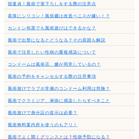
脱童貞！風俗で筆下ろしをする際の注意点
真珠にシリコン！風俗嬢は改造ペニスが嫌い！？
カントン包茎でも風俗遊びはできるかな？
風俗で出禁になるとどうなる？その原因も解説
風俗で注意したい性病の重複感染について
コンドームは風俗店、嬢が用意しているの？
風俗の予約をキャンセルする際の注意事項
風俗遊びでラブホ常備のコンドーム利用は危険？
風俗でクラミジア、淋病に感染したらすべきこと
風俗遊びで身分証の提示は必要？
風俗無料案内所を使うのもアリ！
風俗でよく聞くグリンスとは？性病予防になる？