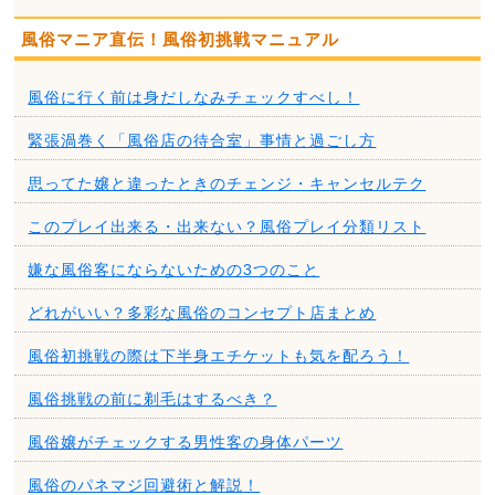
風俗マニア直伝！風俗初挑戦マニュアル
風俗に行く前は身だしなみチェックすべし！
緊張渦巻く「風俗店の待合室」事情と過ごし方
思ってた嬢と違ったときのチェンジ・キャンセルテク
このプレイ出来る・出来ない？風俗プレイ分類リスト
嫌な風俗客にならないための3つのこと
どれがいい？多彩な風俗のコンセプト店まとめ
風俗初挑戦の際は下半身エチケットも気を配ろう！
風俗挑戦の前に剃毛はするべき？
風俗嬢がチェックする男性客の身体パーツ
風俗のパネマジ回避術と解説！