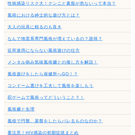
性病感染リスク大！クンニと素股が危ないって本当？
風俗における紳士的な遊び方とは？
大人の玩具に頼るのも良き
なんで地雷系専門風俗が増えているの？誰得？
近所迷惑にならない風俗遊びの仕方
メンタル病み気味風俗嬢との接し方を解説！
風俗遊びをしたら保健所へGO！？
コンドーム選びを工夫して風俗を楽しもう
罰ゲームで風俗ってどういうこと？！
風俗嬢と生理
風俗で円盤、基盤をしたらバレるものなのか？
要注意！HIV感染の初期症状まとめ