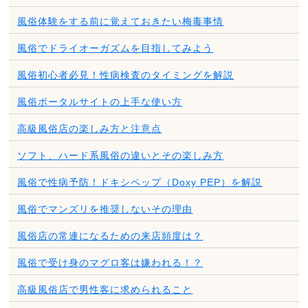
風俗体験をする前に覚えておきたい梅毒事情
風俗でドライオーガズムを目指してみよう
風俗初心者必見！性病検査のタイミングを解説
風俗ポータルサイトの上手な使い方
高級風俗店の楽しみ方と注意点
ソフト、ハード系風俗の違いとその楽しみ方
風俗で性病予防！ドキシペップ（Doxy PEP）を解説
風俗でマンズリを推奨しないその理由
風俗店の常連になるための来店頻度は？
風俗で受け身のマグロ客は嫌われる！？
高級風俗店で男性客に求められること