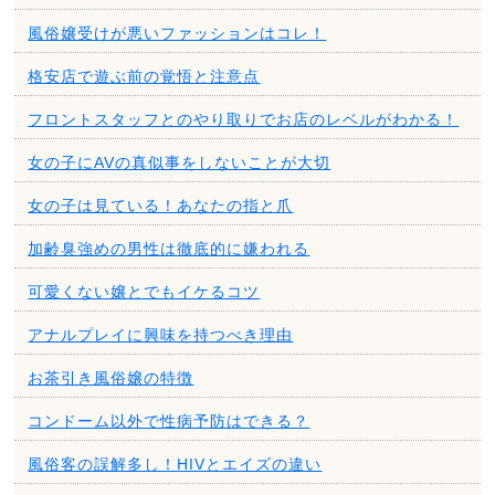
風俗嬢受けが悪いファッションはコレ！
格安店で遊ぶ前の覚悟と注意点
フロントスタッフとのやり取りでお店のレベルがわかる！
女の子にAVの真似事をしないことが大切
女の子は見ている！あなたの指と爪
加齢臭強めの男性は徹底的に嫌われる
可愛くない嬢とでもイケるコツ
アナルプレイに興味を持つべき理由
お茶引き風俗嬢の特徴
コンドーム以外で性病予防はできる？
風俗客の誤解多し！HIVとエイズの違い