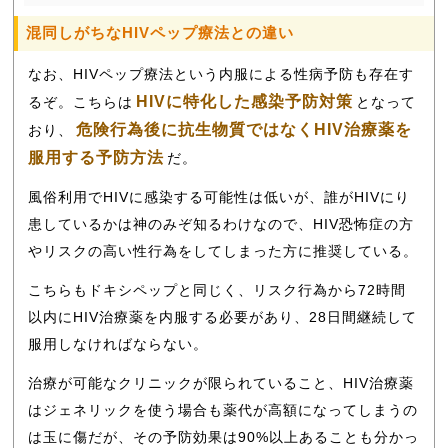
混同しがちなHIVペップ療法との違い
なお、HIVペップ療法という内服による性病予防も存在す
HIVに特化した感染予防対策
るぞ。こちらは
となって
危険行為後に抗生物質ではなくHIV治療薬を
おり、
服用する予防方法
だ。
風俗利用でHIVに感染する可能性は低いが、誰がHIVにり
患しているかは神のみぞ知るわけなので、HIV恐怖症の方
やリスクの高い性行為をしてしまった方に推奨している。
こちらもドキシペップと同じく、リスク行為から72時間
以内にHIV治療薬を内服する必要があり、28日間継続して
服用しなければならない。
治療が可能なクリニックが限られていること、HIV治療薬
はジェネリックを使う場合も薬代が高額になってしまうの
は玉に傷だが、その予防効果は90%以上あることも分かっ