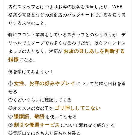
内勤スタッフとはつまりお客の接客を担当したり、WEB
構築や電話番などの風俗店のバックヤードでお店を切り盛
りする人間のこと。
特にフロント業務をしているスタッフとのやり取りが、デ
リヘルでもソープでも多くなるわけだが、彼らフロントス
お店の良しあしを判断する
タッフの人となり、対応が
指標
になる。
例を挙げてみようか！
女性、お客の好みやプレイ
①
について的確な回答を返
せる
②くどいぐらいに確認してくる
ゴリ押ししてこない
③オススメの女の子を
謙譲語、敬語
④
を使いこなせる
割引や優遇サービス
⑤
について漏れなく紹介する
⑥電話口ではきちんと店名を名乗る