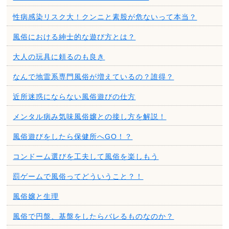
性病感染リスク大！クンニと素股が危ないって本当？
風俗における紳士的な遊び方とは？
大人の玩具に頼るのも良き
なんで地雷系専門風俗が増えているの？誰得？
近所迷惑にならない風俗遊びの仕方
メンタル病み気味風俗嬢との接し方を解説！
風俗遊びをしたら保健所へGO！？
コンドーム選びを工夫して風俗を楽しもう
罰ゲームで風俗ってどういうこと？！
風俗嬢と生理
風俗で円盤、基盤をしたらバレるものなのか？