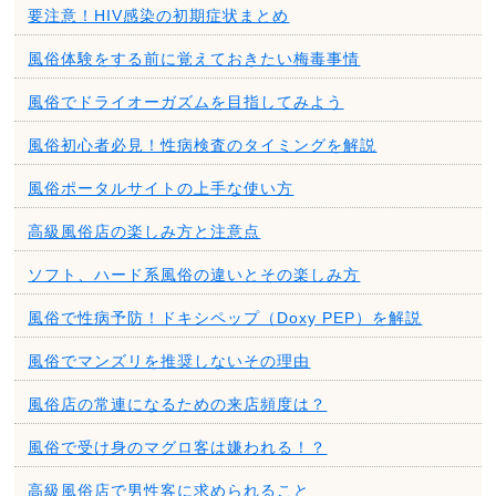
要注意！HIV感染の初期症状まとめ
風俗体験をする前に覚えておきたい梅毒事情
風俗でドライオーガズムを目指してみよう
風俗初心者必見！性病検査のタイミングを解説
風俗ポータルサイトの上手な使い方
高級風俗店の楽しみ方と注意点
ソフト、ハード系風俗の違いとその楽しみ方
風俗で性病予防！ドキシペップ（Doxy PEP）を解説
風俗でマンズリを推奨しないその理由
風俗店の常連になるための来店頻度は？
風俗で受け身のマグロ客は嫌われる！？
高級風俗店で男性客に求められること