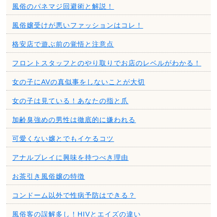
風俗のパネマジ回避術と解説！
風俗嬢受けが悪いファッションはコレ！
格安店で遊ぶ前の覚悟と注意点
フロントスタッフとのやり取りでお店のレベルがわかる！
女の子にAVの真似事をしないことが大切
女の子は見ている！あなたの指と爪
加齢臭強めの男性は徹底的に嫌われる
可愛くない嬢とでもイケるコツ
アナルプレイに興味を持つべき理由
お茶引き風俗嬢の特徴
コンドーム以外で性病予防はできる？
風俗客の誤解多し！HIVとエイズの違い