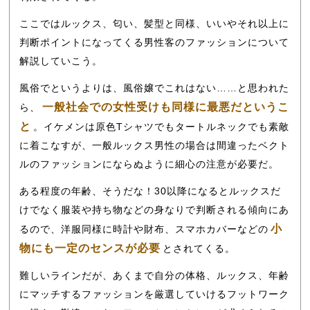
ここではルックス、匂い、髪型と同様、いいやそれ以上に
判断ポイントになってくる男性客のファッションについて
解説していこう。
風俗でというよりは、風俗嬢でこれはない……と思われた
一般社会での女性受けも同様に最悪だというこ
ら、
と
。イケメンは原色Tシャツでもタートルネックでも素敵
に着こなすが、一般ルックス男性の場合は間違ったベクト
ルのファッションにならぬように細心の注意が必要だ。
ある程度の年齢、そうだな！30以降になるとルックスだ
けでなく服装や持ち物などの身なりで判断される傾向にあ
小
るので、洋服同様に時計や財布、スマホカバーなどの
物にも一定のセンスが必要
とされてくる。
難しいラインだが、あくまで自分の体格、ルックス、年齢
にマッチするファッションを厳選していけるフットワーク