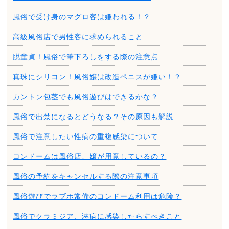
風俗で受け身のマグロ客は嫌われる！？
高級風俗店で男性客に求められること
脱童貞！風俗で筆下ろしをする際の注意点
真珠にシリコン！風俗嬢は改造ペニスが嫌い！？
カントン包茎でも風俗遊びはできるかな？
風俗で出禁になるとどうなる？その原因も解説
風俗で注意したい性病の重複感染について
コンドームは風俗店、嬢が用意しているの？
風俗の予約をキャンセルする際の注意事項
風俗遊びでラブホ常備のコンドーム利用は危険？
風俗でクラミジア、淋病に感染したらすべきこと