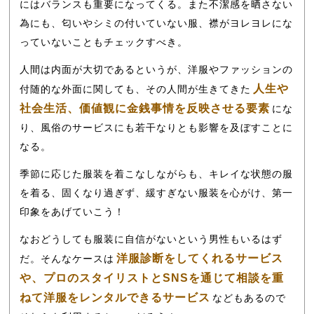
にはバランスも重要になってくる。また不潔感を晒さない
為にも、匂いやシミの付いていない服、襟がヨレヨレにな
っていないこともチェックすべき。
人間は内面が大切であるというが、洋服やファッションの
人生や
付随的な外面に関しても、その人間が生きてきた
社会生活、価値観に金銭事情を反映させる要素
にな
り、風俗のサービスにも若干なりとも影響を及ぼすことに
なる。
季節に応じた服装を着こなしながらも、キレイな状態の服
を着る、固くなり過ぎず、緩すぎない服装を心がけ、第一
印象をあげていこう！
なおどうしても服装に自信がないという男性もいるはず
洋服診断をしてくれるサービス
だ。そんなケースは
や、プロのスタイリストとSNSを通じて相談を重
ねて洋服をレンタルできるサービス
などもあるので