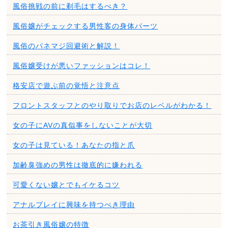
風俗挑戦の前に剃毛はするべき？
風俗嬢がチェックする男性客の身体パーツ
風俗のパネマジ回避術と解説！
風俗嬢受けが悪いファッションはコレ！
格安店で遊ぶ前の覚悟と注意点
フロントスタッフとのやり取りでお店のレベルがわかる！
女の子にAVの真似事をしないことが大切
女の子は見ている！あなたの指と爪
加齢臭強めの男性は徹底的に嫌われる
可愛くない嬢とでもイケるコツ
アナルプレイに興味を持つべき理由
お茶引き風俗嬢の特徴