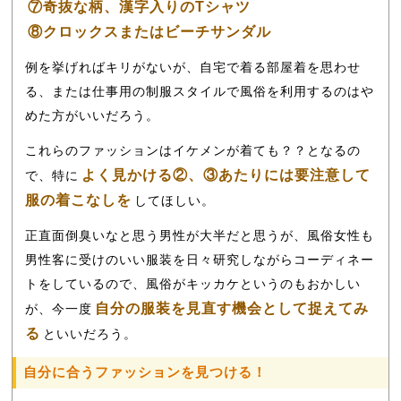
⑦奇抜な柄、漢字入りのTシャツ
⑧クロックスまたはビーチサンダル
例を挙げればキリがないが、自宅で着る部屋着を思わせ
る、または仕事用の制服スタイルで風俗を利用するのはや
めた方がいいだろう。
これらのファッションはイケメンが着ても？？となるの
よく見かける②、③あたりには要注意して
で、特に
服の着こなしを
してほしい。
正直面倒臭いなと思う男性が大半だと思うが、風俗女性も
男性客に受けのいい服装を日々研究しながらコーディネー
トをしているので、風俗がキッカケというのもおかしい
自分の服装を見直す機会として捉えてみ
が、今一度
る
といいだろう。
自分に合うファッションを見つける！