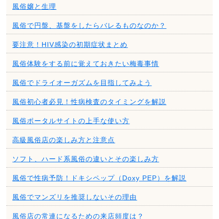
風俗嬢と生理
風俗で円盤、基盤をしたらバレるものなのか？
要注意！HIV感染の初期症状まとめ
風俗体験をする前に覚えておきたい梅毒事情
風俗でドライオーガズムを目指してみよう
風俗初心者必見！性病検査のタイミングを解説
風俗ポータルサイトの上手な使い方
高級風俗店の楽しみ方と注意点
ソフト、ハード系風俗の違いとその楽しみ方
風俗で性病予防！ドキシペップ（Doxy PEP）を解説
風俗でマンズリを推奨しないその理由
風俗店の常連になるための来店頻度は？