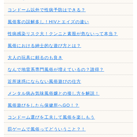
コンドーム以外で性病予防はできる？
風俗客の誤解多し！HIVとエイズの違い
性病感染リスク大！クンニと素股が危ないって本当？
風俗における紳士的な遊び方とは？
大人の玩具に頼るのも良き
なんで地雷系専門風俗が増えているの？誰得？
近所迷惑にならない風俗遊びの仕方
メンタル病み気味風俗嬢との接し方を解説！
風俗遊びをしたら保健所へGO！？
コンドーム選びを工夫して風俗を楽しもう
罰ゲームで風俗ってどういうこと？！