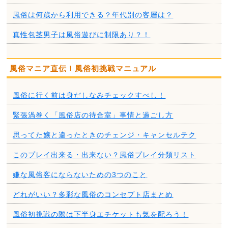
風俗は何歳から利用できる？年代別の客層は？
真性包茎男子は風俗遊びに制限あり？！
風俗マニア直伝！風俗初挑戦マニュアル
風俗に行く前は身だしなみチェックすべし！
緊張渦巻く「風俗店の待合室」事情と過ごし方
思ってた嬢と違ったときのチェンジ・キャンセルテク
このプレイ出来る・出来ない？風俗プレイ分類リスト
嫌な風俗客にならないための3つのこと
どれがいい？多彩な風俗のコンセプト店まとめ
風俗初挑戦の際は下半身エチケットも気を配ろう！